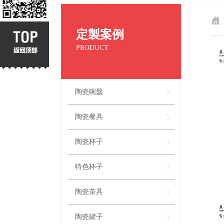
定製案例
PRODUCT
陶瓷碗盤
陶瓷餐具
陶瓷杯子
特色杯子
陶瓷茶具
陶瓷罐子