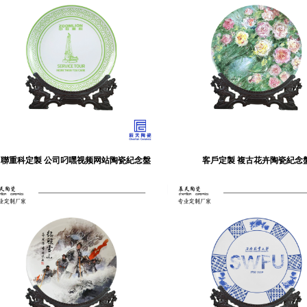
中聯重科定製 公司叼嘿视频网站陶瓷紀念盤
客戶定製 複古花卉陶瓷紀念