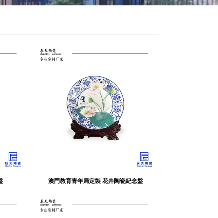
盤
澳門教育青年局定製 花卉陶瓷紀念盤