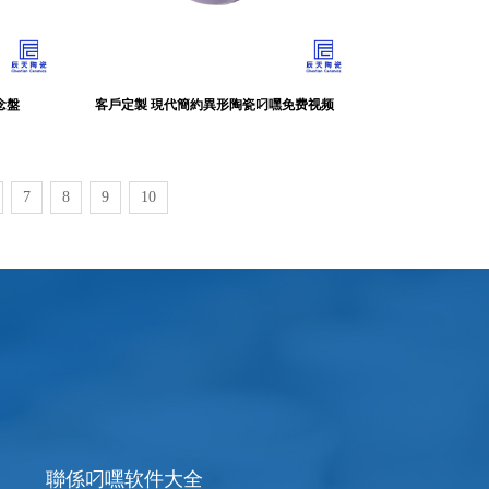
念盤
客戶定製 現代簡約異形陶瓷叼嘿免费视频
7
8
9
10
聯係叼嘿软件大全