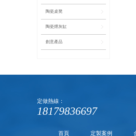
陶瓷桌凳
陶瓷煙灰缸
創意產品
定做熱線：
18179836697
首頁
定製案例