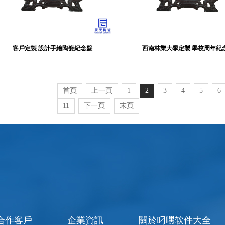
客戶定製 設計手繪陶瓷紀念盤
西南林業大學定製 學校周年紀
首頁
上一頁
1
2
3
4
5
6
11
下一頁
末頁
合作客戶
企業資訊
關於叼嘿软件大全