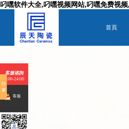
叼嘿软件大全,叼嘿视频网站,叼嘿免费视频
首頁
客服谘詢
9:00-24:00
客服
定製案例