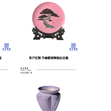
盤
客戶定製 手繪鬆樹陶瓷紀念盤